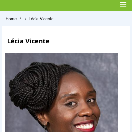
account
menu
Main
Home
Lécia Vicente
Briciole
navigation
di
Lécia Vicente
pane